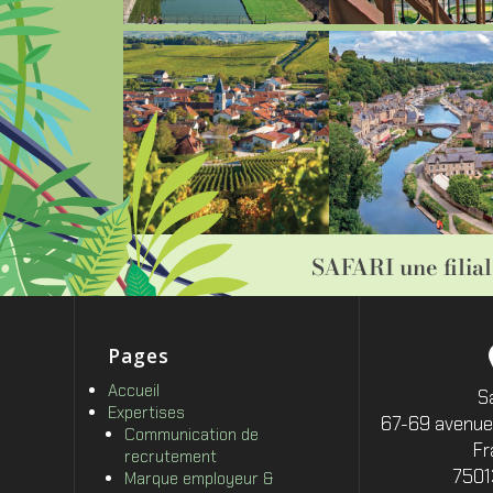
SAFARI une filia
Pages
Accueil
S
Expertises
67-69 avenue
Communication de
Fr
recrutement
7501
Marque employeur &