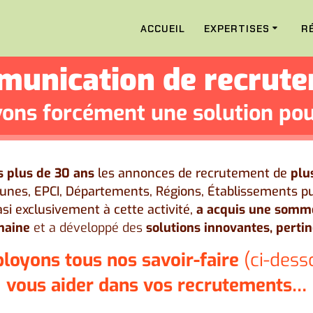
ACCUEIL
EXPERTISES
R
unication de recrut
ons forcément une solution pou
s plus de 30 ans
les annonces de recrutement de
plu
es, EPCI, Départements, Régions, Établissements pub
si exclusivement à cette activité,
a acquis une somm
maine
et a développé des
solutions innovantes, perti
loyons tous nos savoir-faire
(ci-des
vous aider dans vos recrutements…