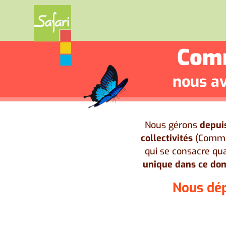
Comm
nous av
Nous gérons
depui
collectivités
(Commun
qui se consacre qua
unique dans ce do
Nous dép