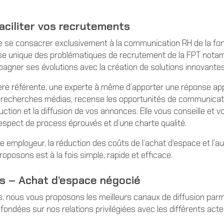
faciliter vos recrutements
de se consacrer exclusivement à la communication RH de la fon
se unique des problématiques de recrutement de la FPT notamm
ner ses évolutions avec la création de solutions innovantes
illère référente, une experte à même d’apporter une réponse ap
recherches médias, recense les opportunités de communication,
oduction et la diffusion de vos annonces. Elle vous conseille e
 respect de process éprouvés et d’une charte qualité.
e employeur, la réduction des coûts de l’achat d’espace et l
roposons est à la fois simple, rapide et efficace.
és – Achat d’espace négocié
, nous vous proposons les meilleurs canaux de diffusion parmi 
 fondées sur nos relations privilégiées avec les différents ac