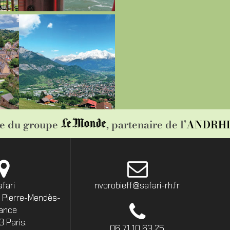
le du groupe
, partenaire de l’
ANDRH
afari
nvorobieff@safari-rh.fr
 Pierre-Mendès-
ance
3 Paris.
06 71 10 63 25