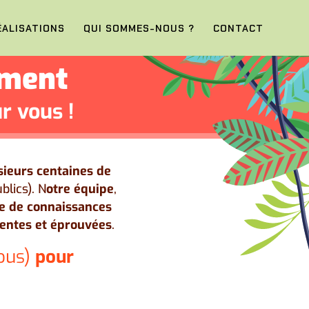
ÉALISATIONS
QUI SOMMES-NOUS ?
CONTACT
ement
r vous !
sieurs centaines de
lics). N
otre équipe
,
e de connaissances
nentes et éprouvées
.
sous)
pour