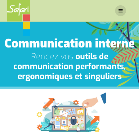
Communication interne
Rendez vos
outils de
communication performants,
ergonomiques et singuliers