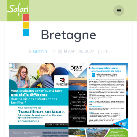
Passer
au
contenu
Bretagne
sadmin
février 29, 2024
|
0