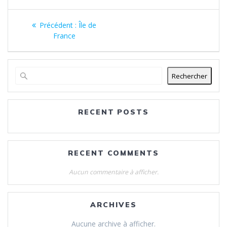
Navigation
Article
Précédent :
Île de
de
précédent
France
:
l’article
Rechercher
RECENT POSTS
RECENT COMMENTS
Aucun commentaire à afficher.
ARCHIVES
Aucune archive à afficher.